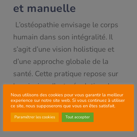
et manuelle
L’ostéopathie envisage le corps
humain dans son intégralité. Il
s’agit d’une vision holistique et
d’une approche globale de la
santé. Cette pratique repose sur
le principe d’autorégulation du
Nous utilisons des cookies pour vous garantir la meilleur
corps, l’homéostasie, que les
experience sur notre site web. Si vous continuez à utiliser
ce site, nous supposerons que vous en êtes satisfait.
manipulations de l’ostéopathe
Paramétrer les cookies
Tout accepter
visent à retrouver.