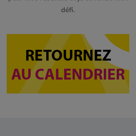
défi.