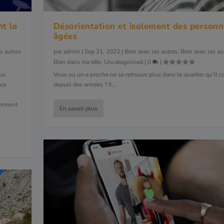
nt le
Désorientation et isolement des personn
âgées
s autres
par
admin
|
Sep 21, 2023
|
Bien avec les autres
,
Bien avec les au
Bien dans ma tête
,
Uncategorized
|
0
|
lus
Vous ou un·e proche ne se retrouve plus dans le quartier qu’il c
-ce
depuis des années ? Il...
ionnent
En savoir plus