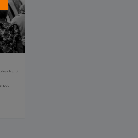
utres top 3
Si pour