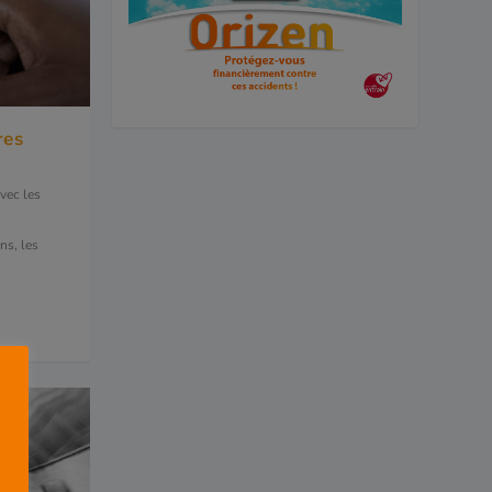
res
vec les
ns, les