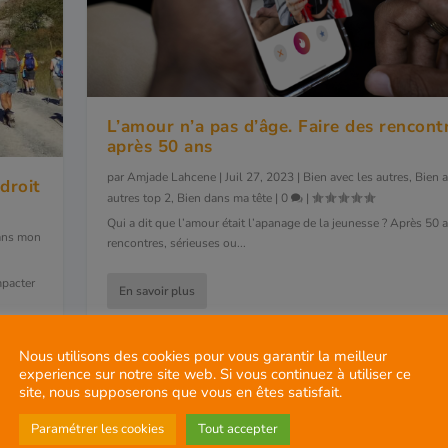
L’amour n’a pas d’âge. Faire des rencont
après 50 ans
par
Amjade Lahcene
|
Juil 27, 2023
|
Bien avec les autres
,
Bien a
droit
autres top 2
,
Bien dans ma tête
|
0
|
Qui a dit que l’amour était l’apanage de la jeunesse ? Après 50 a
ans mon
rencontres, sérieuses ou...
mpacter
En savoir plus
Nous utilisons des cookies pour vous garantir la meilleur
experience sur notre site web. Si vous continuez à utiliser ce
site, nous supposerons que vous en êtes satisfait.
Paramétrer les cookies
Tout accepter