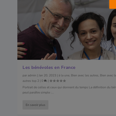
Les bénévoles en France
par
admin
|
Jan 20, 2023
|
à la une
,
Bien avec les autres
,
Bien avec l
autres top 2
|
0
|
Portrait de celles et ceux qui donnent du temps La définition du bé
peut paraître simple :...
En savoir plus