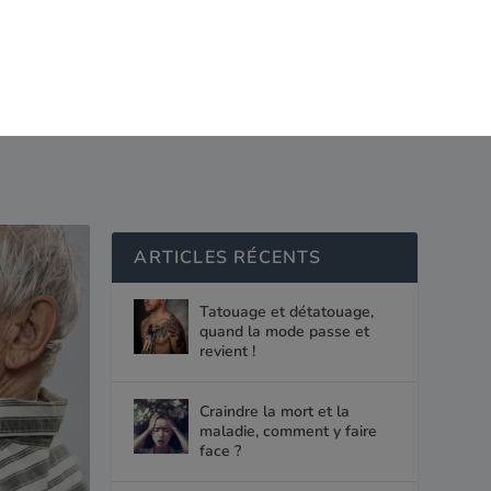
te
Bien avec les autres
Ma couverture santé
ARTICLES RÉCENTS
Tatouage et détatouage,
quand la mode passe et
revient !
Craindre la mort et la
maladie, comment y faire
face ?