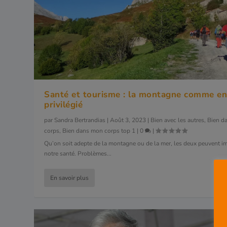
Santé et tourisme : la montagne comme en
privilégié
par
Sandra Bertrandias
|
Août 3, 2023
|
Bien avec les autres
,
Bien d
corps
,
Bien dans mon corps top 1
|
0
|
Qu’on soit adepte de la montagne ou de la mer, les deux peuvent i
notre santé. Problèmes...
En savoir plus