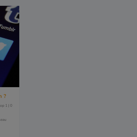
n ?
top 1
|
0
seau