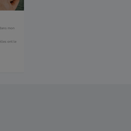
 dans mon
lles ont le