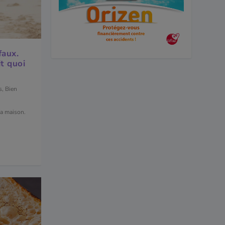
faux.
it quoi
s
,
Bien
la maison.