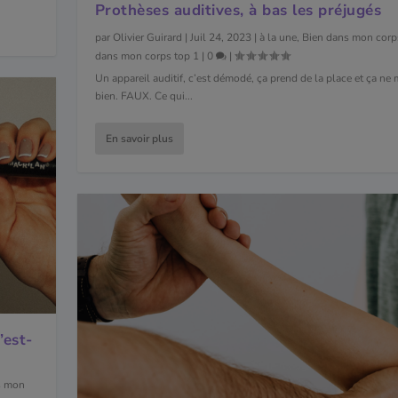
Prothèses auditives, à bas les préjugés
par
Olivier Guirard
|
Juil 24, 2023
|
à la une
,
Bien dans mon corp
dans mon corps top 1
|
0
|
Un appareil auditif, c’est démodé, ça prend de la place et ça ne
bien. FAUX. Ce qui...
En savoir plus
’est-
s mon