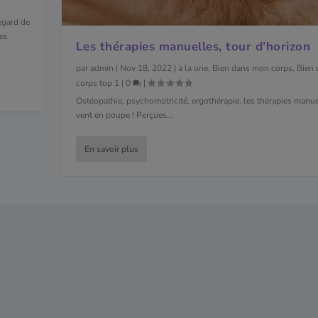
egard de
ues
Les thérapies manuelles, tour d’horizon
par
admin
|
Nov 18, 2022
|
à la une
,
Bien dans mon corps
,
Bien
corps top 1
|
0
|
Ostéopathie, psychomotricité, ergothérapie, les thérapies manue
vent en poupe ! Perçues...
En savoir plus