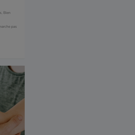
s
,
Bien
 marche pas