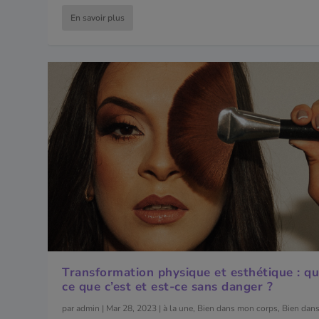
En savoir plus
Transformation physique et esthétique : qu
ce que c’est et est-ce sans danger ?
par
admin
|
Mar 28, 2023
|
à la une
,
Bien dans mon corps
,
Bien dan