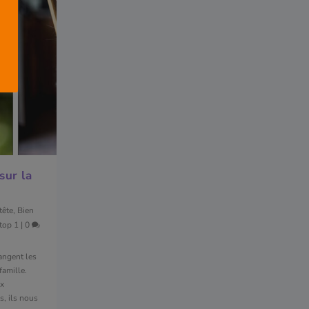
sur la
tête
,
Bien
top 1
|
0
angent les
famille.
ux
s, ils nous