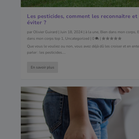
Les pesticides, comment les reconnaitre et 
éviter ?
par
Olivier Guirard
|
Juin 18, 2024
|
à la une
,
Bien dans mon corps
,
dans mon corps top 1
,
Uncategorized
|
0
|
Que vous le vouliez ou non, vous avez déjà dû les croiser et en ent
parler : les pesticides....
En savoir plus