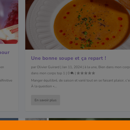
 pour
Une bonne soupe et ça repart !
ien
par
Olivier Guirard
|
Jan 11, 2024
|
à la une
,
Bien dans mon corp
dans mon corps top 1
|
0
|
éfinitive
Manger équilibré, de saison et varié tout en se faisant plaisir, c’
À la question «...
En savoir plus