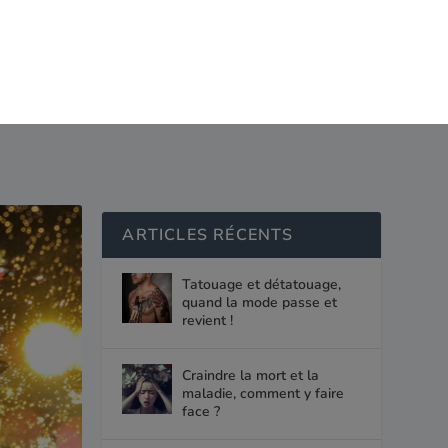
te
Bien avec les autres
Ma couverture santé
ARTICLES RÉCENTS
Tatouage et détatouage,
quand la mode passe et
revient !
Craindre la mort et la
maladie, comment y faire
face ?