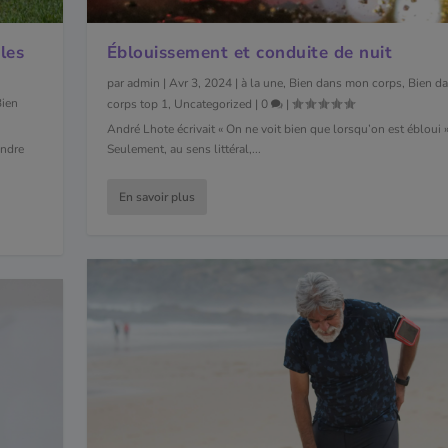
les
Éblouissement et conduite de nuit
par
admin
|
Avr 3, 2024
|
à la une
,
Bien dans mon corps
,
Bien d
Bien
corps top 1
,
Uncategorized
|
0
|
André Lhote écrivait « On ne voit bien que lorsqu’on est ébloui »
endre
Seulement, au sens littéral,...
En savoir plus