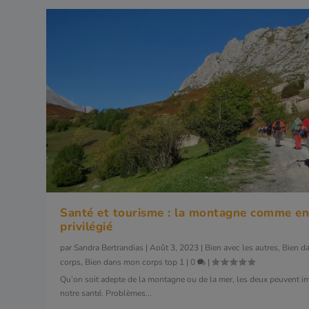
Santé et tourisme : la montagne comme en
privilégié
par
Sandra Bertrandias
|
Août 3, 2023
|
Bien avec les autres
,
Bien d
corps
,
Bien dans mon corps top 1
|
0
|
Qu’on soit adepte de la montagne ou de la mer, les deux peuvent i
notre santé. Problèmes...