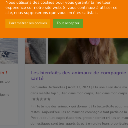
Nous utilisons des cookies pour vous garantir la meilleur
experience sur notre site web. Si vous continuez à utiliser ce
site, nous supposerons que vous en êtes satisfait.
Paramétrer les cookies
Tout accepter
in !
Les bienfaits des animaux de compagnie 
santé
ps top
par
Sandra Bertrandias
|
Août 17, 2023
|
à la une
,
Bien dans ma 
dans ma tête top 1
,
Bien dans mon corps
,
Bien dans mon corps 
eige ne
|
Fini le temps des animaux qui dorment à la belle étoile et qui m
restes. Aujourd’hui, les animaux de compagnie font partie de la 
Petit lit douillet, cages élaborées, grattoir dernier cri, les anima
domestiques sont très appréciés et, à en croire leurs propriétaire