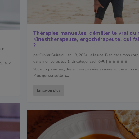
Thérapies manuelles, démêler le vrai du 
Kinésithérapeute, ergothérapeute, qui fa
?
ien
par
Olivier Guirard
|
Jan 18, 2024
|
à la une
,
Bien dans mon corp
dans mon corps top 1
,
Uncategorized
|
0
|
 qu’aux
Votre corps va mal, des années passées assis·es au travail ou à 
Mais qui consulter ?...
En savoir plus