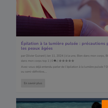
Épilation à la lumière pulsée : précautions
les peaux âgées
par
Olivier Guirard
|
Jan 11, 2024
|
à la une
,
Bien dans mon corps
,
B
dans mon corps top 1
|
0
|
Avez-vous déjà entendu parler de l’épilation à la lumière pulsée ? D
ou semi-définitive,...
En savoir plus